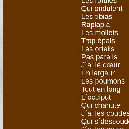
Les rotules
Qui ondulent
Les tibias
Raplapla
Les mollets
Trop épais
Les orteils
Pas pareils
J´ai le cœur
En largeur
Les poumons
Tout en long
L´occiput
Qui chahute
J´ai les coude
Qui s´dessoud