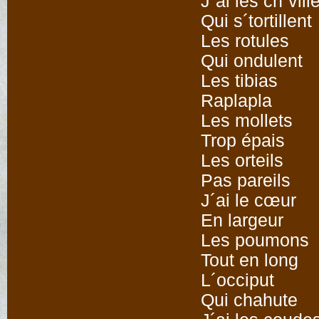
J´ai les ch´vill
Qui s´tortillent
Les rotules
Qui ondulent
Les tibias
Raplapla
Les mollets
Trop épais
Les orteils
Pas pareils
J´ai le cœur
En largeur
Les poumons
Tout en long
L´occiput
Qui chahute