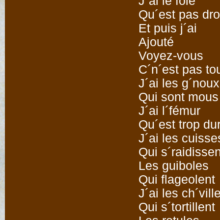
J´ai le foie
Qu´est pas dro
Et puis j´ai
Ajouté
Voyez-vous
C´n´est pas to
J´ai les g´noux
Qui sont mous
J´ai l´fémur
Qu´est trop du
J´ai les cuisse
Qui s´raidissen
Les guiboles
Qui flageolent
J´ai les ch´vill
Qui s´tortillent