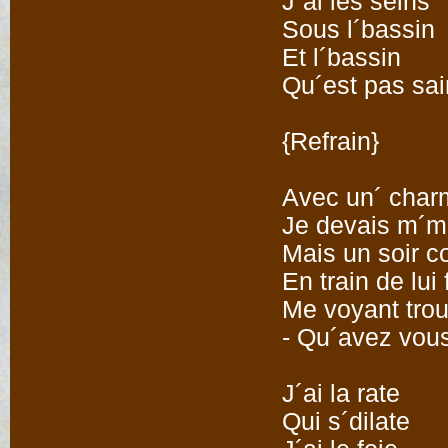
J´ai les seins
Sous l´bassin
Et l´bassin
Qu´est pas sai
{Refrain}
Avec un´ char
Je devais m´ma
Mais un soir co
En train de lui 
Me voyant troub
- Qu´avez vous?
J´ai la rate
Qui s´dilate