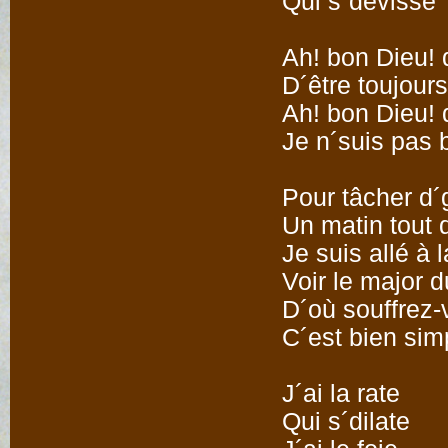
Qui s´dévisse
Ah! bon Dieu! 
D´être toujour
Ah! bon Dieu! 
Je n´suis pas b
Pour tâcher d´g
Un matin tout 
Je suis allé à l
Voir le major 
D´où souffrez
C´est bien simp
J´ai la rate
Qui s´dilate