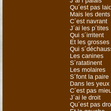
J´ai l´palais
Qu´est pas lai
Mais les dents
C´est navrant
J´ai les p´tites
Qui s´irritent
Et les grosses
Qui s´déchaus
Les canines
S´ratatinent
Les molaires
S´font la paire
Dans les yeux
C´est pas mie
J´ai le droit
Qu´est pas dro