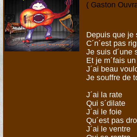
( Gaston Ouvra
Depuis que je su
C´n´est pas rig
Je suis d´une 
Et je m´fais u
J´ai beau voul
Je souffre de t
J´ai la rate
Qui s´dilate
J´ai le foie
Qu´est pas dro
J´ai le ventre