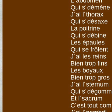
L´abdomen
Qui s´démène
J´ai l´thorax
Qui s´désaxe
La poitrine
Qui s´débine
Les épaules
Qui se frôlent
J´ai les reins
Bien trop fins
Les boyaux
Bien trop gros
J´ai l´sternum
Qui s´dégomm
Et l´sacrum
C´est tout co