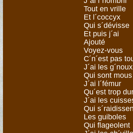
J´ai l´nombril
Tout en vrille
Et l´coccyx
Qui s´dévisse
Et puis j´ai
Ajouté
Voyez-vous
C´n´est pas to
J´ai les g´noux
Qui sont mous
J´ai l´fémur
Qu´est trop du
J´ai les cuisse
Qui s´raidissen
Les guiboles
Qui flageolent