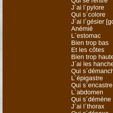
Qui se rentre
J´ai l´pylore
Qui s´colore
J´ai l´gésier [g
Anémié
L´estomac
Bien trop bas
Et les côtes
Bien trop haut
J´ai les hanch
Qui s´démanc
L´épigastre
Qui s´encastre
L´abdomen
Qui s´démène
J´ai l´thorax