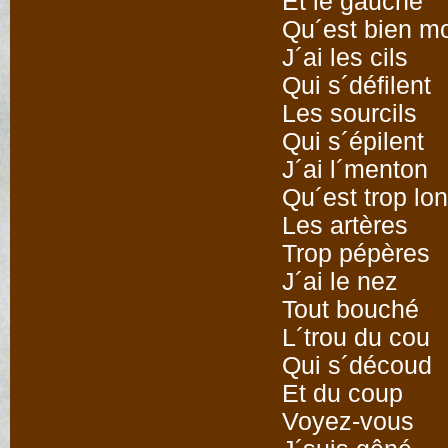
Et le gauche
Qu´est bien m
J´ai les cils
Qui s´défilent
Les sourcils
Qui s´épilent
J´ai l´menton
Qu´est trop lo
Les artères
Trop pépères
J´ai le nez
Tout bouché
L´trou du cou
Qui s´découd
Et du coup
Voyez-vous