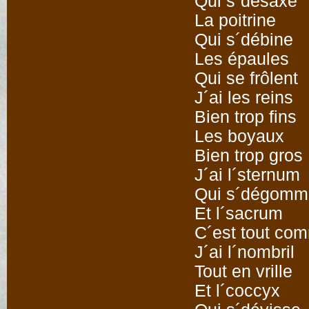
Qui s´désaxe
La poitrine
Qui s´débine
Les épaules
Qui se frôlent
J´ai les reins
Bien trop fins
Les boyaux
Bien trop gros
J´ai l´sternum
Qui s´dégomm
Et l´sacrum
C´est tout co
J´ai l´nombril
Tout en vrille
Et l´coccyx