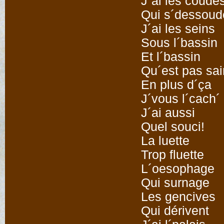
J´ai les coude
Qui s´dessoud
J´ai les seins
Sous l´bassin
Et l´bassin
Qu´est pas sai
En plus d´ça
J´vous l´cach´
J´ai aussi
Quel souci!
La luette
Trop fluette
L´oesophage
Qui surnage
Les gencives
Qui dérivent