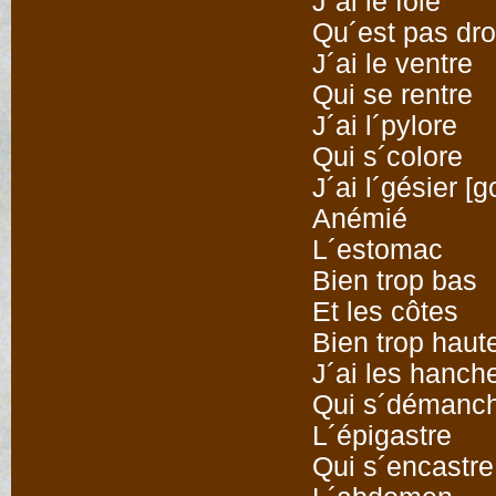
J´ai le foie
Qu´est pas dro
J´ai le ventre
Qui se rentre
J´ai l´pylore
Qui s´colore
J´ai l´gésier [g
Anémié
L´estomac
Bien trop bas
Et les côtes
Bien trop haut
J´ai les hanch
Qui s´démanc
L´épigastre
Qui s´encastre