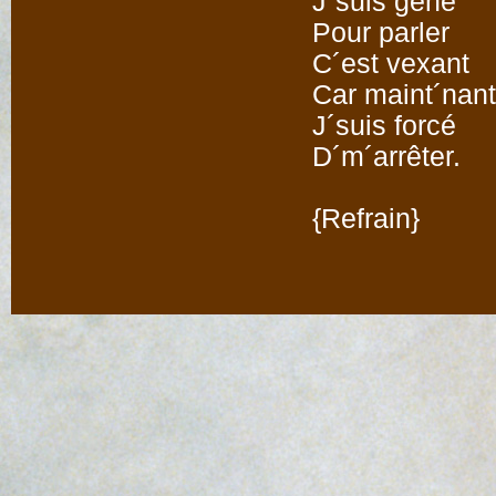
J´suis gêné
Pour parler
C´est vexant
Car maint´nant
J´suis forcé
D´m´arrêter.
{Refrain}