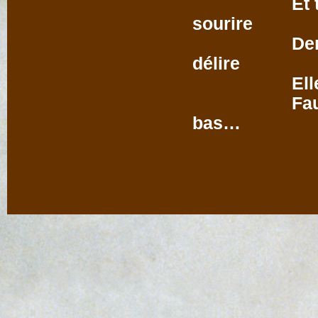
Et toujours
sourire
Derrière se
délire
Elle s’éclat
Faut dire qu
bas… 