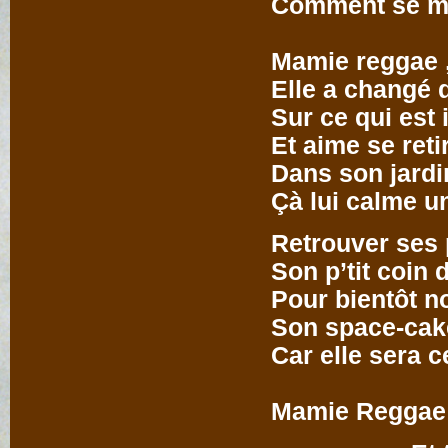
Comment se me
Mam
Mamie reggae
Elle a changé 
Sur ce qui est 
Et aime se reti
Dans son jardi
Çà lui calme u
Retrouver ses 
Son p’tit coin 
Pour bientôt n
Son space-cake
Car elle sera c
Mam
Mamie Reggae