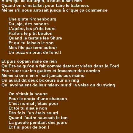
Alors qu’ ce turlurpin, il nous disait rien
Quand on s’installait pour faire le balances
Même s’il nous arrosait jusqu’à c’ que ça commence
Une glute Kronenbourg
Du jaja, des canons
L’apéro, les p’tits fours
Parfois le p’tit boulon
Quand je testais les Shure
Et qu’ tu faisais le son
Mes fils par terre autour
Un buzz en bruit de fond !
Et puis copain mine de rien
Qu’Est-ce qu’on a fait comme dates et virées dans le Ford
Pour suer sur les grattes et fracasser des cordes
Même si on n’en v’ nait jamais aux mains
On aurait dit deux boxeurs sur un ring
Qui avoinaient de leur mieux sur d’ la valse ou du swing
On s’tirait la bourre
Pour le choix d’une chanson
C’est normal j’étais pour
Et toi tu disais non
Dés fois l’un étais sourd
Quand l’autre haussait le ton
La gueule pendant des jours
Et fini pour de bon !