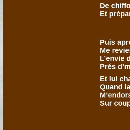
De chiffon, 
Et prépare l
Puis aprés l
Me revient t
L’envie de m
Prés d’mon
Et lui chante
Quand la nap
M’endors da
Sur coup de b