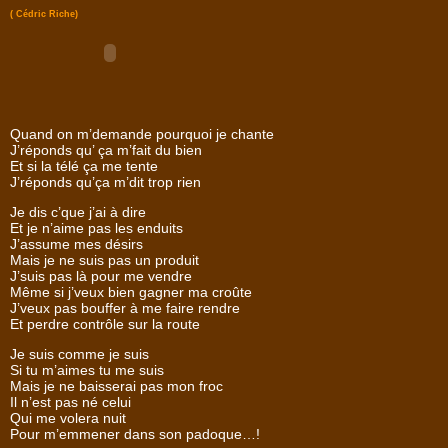
( Cédric Riche)
Quand on m’demande pourquoi je chante
J’réponds qu’ ça m’fait du bien
Et si la télé ça me tente
J’réponds qu’ça m’dit trop rien
Je dis c’que j’ai à dire
Et je n’aime pas les enduits
J’assume mes désirs
Mais je ne suis pas un produit
J’suis pas là pour me vendre
Même si j’veux bien gagner ma croûte
J’veux pas bouffer à me faire rendre
Et perdre contrôle sur la route
Je suis comme je suis
Si tu m’aimes tu me suis
Mais je ne baisserai pas mon froc
Il n’est pas né celui
Qui me volera nuit
Pour m’emmener dans son padoque…!