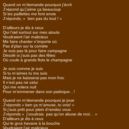
Quand on m’demande pourquoi j’écrit
J’répond qu’j’aime ça beaucoup
Si les paillettes me font envie
J’réponds, « ben pas du tout ! »
D’ailleurs je dis à ceux
Qui l’œil surtout sur mes atouts
Voudraient l’air malicieux
Me faire chanter n’importe où
Pas d’plan sur la comète
Je suis pas là pour faire campagne
Désolé si j’suis pas des fêtes
Où coule à grands flots le champagne
Je suis comme je suis
Si tu m’aimes tu me suis
Mais je ne baisserai pas mon froc
Il n’est pas né celui
Qui me volera nuit
Pour m’emmener dans son padoque…!
Quand on m’demande pourquoi je joue
J’réponds « ben ça m’amuse, tu vois! »
Si j’suis prêt pour plein d’rendez vous
J’réponds « j’voudrais pas qu’on abuse de moi… »
D’ailleurs je dis à ceux
Qui le gros havane à la bouche
Voudraient l’air malicieux