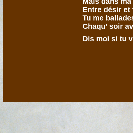
Mais dans ma 
Entre désir et 
Tu me ballades
Chaqu’ soir ava
Dis moi si tu 