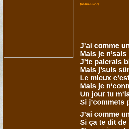
(Cédric Riche)
J’ai comme une
Mais je n’sais
J’te paierais 
Mais j’suis sû
Le mieux c’est
Mais je n’con
Un jour tu m’l
Si j’commets 
J’ai comme une
Si ça te dit de